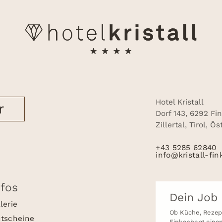
Hotel Kristall
r
Dorf 143, 6292 Fi
Zillertal, Tirol, Ö
+43 5285 62840
info@kristall-fin
nfos
Dein Job 
lerie
Ob Küche, Rezept
tscheine
Finkenberg einen