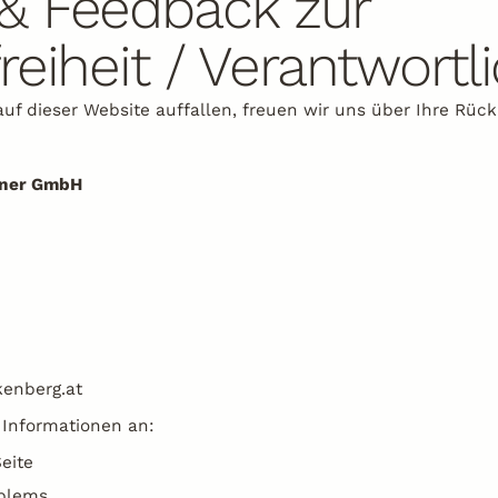
 & Feedback zur
reiheit / Verantwortl
auf dieser Website auffallen, freuen wir uns über Ihre Rü
einer GmbH
kenberg.at
 Informationen an:
eite
oblems