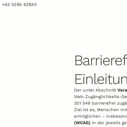
+43 5285 62840
Das Hotel
Wohnen
Das Hotel
Kulinarik
Barriere
Wohnen
Zimmer
Aktivitäten
Apartments
Kulinarik
Einleitu
Inklusivleistungen
Wellness
Aktivitäten
Winter
Der unter Abschnitt
Vera
Restplätze
Web-Zugänglichkeits-Ge
Skifahren / Gletscherskifahren
Wellness
301 549 barrierefrei zug
Angebote
Ziel ist es, Menschen m
Sommer
ermöglichen – insbeson
(WCAG)
in der jeweils ge
info@kristall-finkenberg.at
Galerie
Bewertungen
N
Wandern