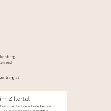
nkenberg
sterreich
kenberg.at
im Zillertal
ion oder Service – finde bei uns in
 Job mit Herz und Perspektive.