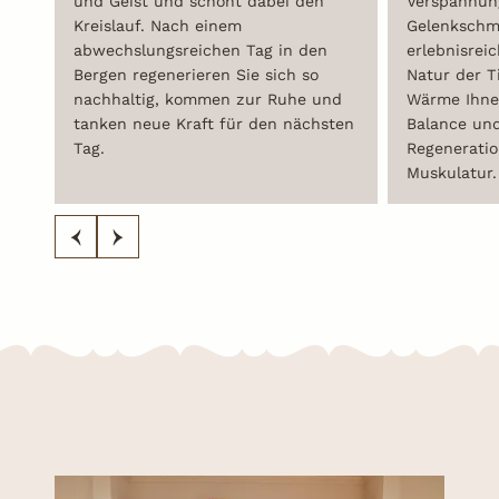
und Geist und schont dabei den
Verspannun
Kreislauf. Nach einem
Gelenkschm
abwechslungsreichen Tag in den
erlebnisrei
Bergen regenerieren Sie sich so
Natur der T
nachhaltig, kommen zur Ruhe und
Wärme Ihne
tanken neue Kraft für den nächsten
Balance und
Tag.
Regenerati
Muskulatur.