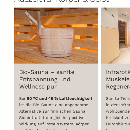
Bio-Sauna – sanfte
Infrarot
Entspannung und
Muskele
Wellness pur
Regener
Bei
60 °C und 45 % Luftfeuchtigkeit
Sanfte Tie
ist die Bio-Sauna eine angenehme
in der Infra
Alternative zur finnischen Sauna.
wohltuende
Sie entfaltet die gleiche positive
Kreislauf zu
Wirkung auf Immunsystem, Körper
Durchblutun