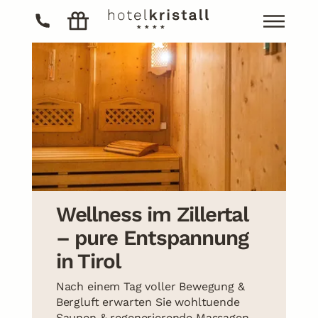
Das Hotel
Wohnen
Das Hotel
Kulinarik
Wohnen
Zimmer
Aktivitäten
Apartments
Kulinarik
Inklusivleistungen
Wellness
Aktivitäten
Winter
Wellness im Zillertal
Restplätze
Skifahren / Gletscherskifahren
Wellness
– pure Entspannung
Angebote
Sommer
in Tirol
Wandern
Nach einem Tag voller Bewegung &
Biken
Bergluft erwarten Sie wohltuende
Saunen & regenerierende Massagen