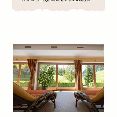
Urlaub schon geplant?
Jetzt Urlaubsangebote entdecken!
Zu den Angeboten
DE
EN
Galerie
Bewertungen
Newsletter
info@kristall-finkenberg.at