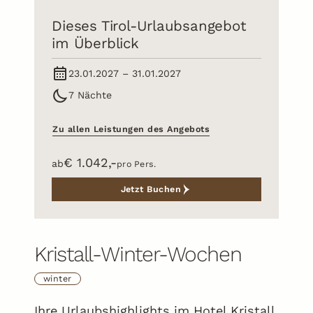
Dieses Tirol-Urlaubsangebot
im Überblick
23.01.2027 – 31.01.2027
Urlaub schon geplant?
Jetzt Urlaubsangebote entdecken!
7 Nächte
Zu den Angeboten
Zu allen Leistungen des Angebots
DE
€ 1.042,-
ab
pro Pers.
EN
Galerie
Bewertungen
Newsletter
Jetzt Buchen
info@kristall-finkenberg.at
Kristall-Winter-Wochen
winter
Ihre Urlaubshighlights im Hotel Kristall