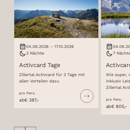
04.06.2026 – 17.10.2026
04.06.20
3 Nächte
7 Nächt
Activcard Tage
Activca
Zillertal Activcard für 3 Tage mit
Wie super, 
allen Vorteilen dazu
inklusiv Lei
Zillertal Ac
pro Pers.
allen Vortei
pro Pers.
ab
€ 387,-
ab
€ 805,-